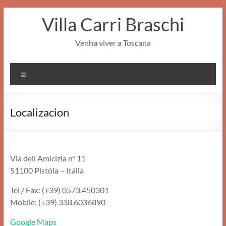
Pular
Villa Carri Braschi
para
o
conteúdo
Venha viver a Toscana
Menu
Localizacion
Via dell Amicizia nº 11
51100 Pistóia – Itália
Tel / Fax: (+39) 0573.450301
Mobile: (+39) 338.6036890
Google Maps